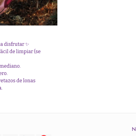
a disfrutar ✨
ácil de limpiar (se
o mediano.
ero.
retazos de lonas
a.
N