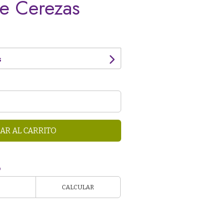
e Cerezas
s
AR AL CARRITO
o
CALCULAR